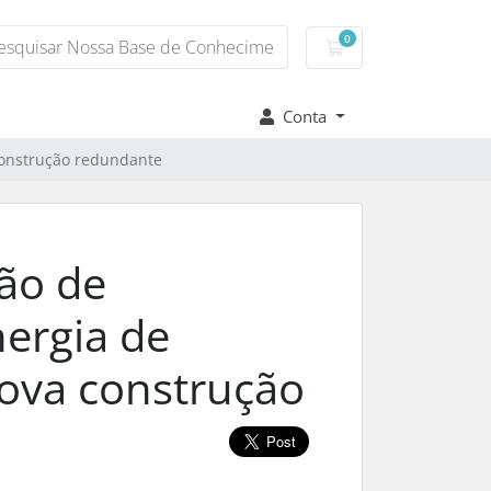
0
Carrinho de Compr
Conta
construção redundante
ão de
nergia de
ova construção