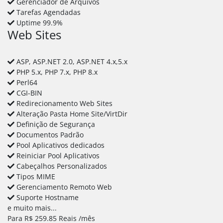
Gerenciador de Arquivos
Tarefas Agendadas
Uptime 99.9%
Web Sites
ASP, ASP.NET 2.0, ASP.NET 4.x,5.x
PHP 5.x, PHP 7.x, PHP 8.x
Perl64
CGI-BIN
Redirecionamento Web Sites
Alteração Pasta Home Site/VirtDir
Definição de Segurança
Documentos Padrão
Pool Aplicativos dedicados
Reiniciar Pool Aplicativos
Cabeçalhos Personalizados
Tipos MIME
Gerenciamento Remoto Web
Suporte Hostname
e muito mais...
Para
R$
259.85
Reais
/mês