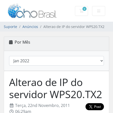
0
Carrinho de Com
Suporte
Anúncios
Alterao de IP do servidor WPS20.TX2
Por Mês
Alterao de IP do
servidor WPS20.TX2
Terça, 22nd Novembro, 2011
06:29am